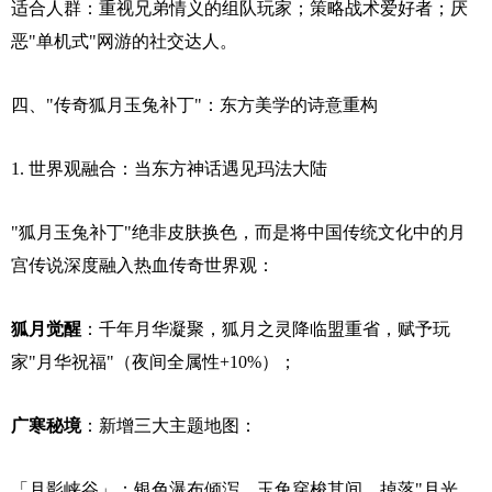
适合人群：重视兄弟情义的组队玩家；策略战术爱好者；厌
恶"单机式"网游的社交达人。
四、"传奇狐月玉兔补丁"：东方美学的诗意重构
1. 世界观融合：当东方神话遇见玛法大陆
"狐月玉兔补丁"绝非皮肤换色，而是将中国传统文化中的月
宫传说深度融入热血传奇世界观：
狐月觉醒
：千年月华凝聚，狐月之灵降临盟重省，赋予玩
家"月华祝福"（夜间全属性+10%）；
广寒秘境
：新增三大主题地图：
「月影峡谷」：银色瀑布倾泻，玉兔穿梭其间，掉落"月光