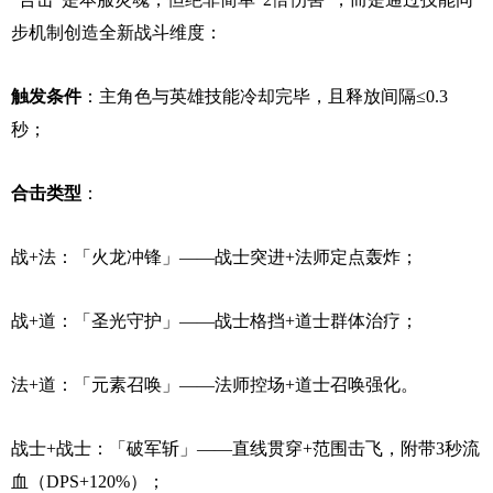
步机制创造全新战斗维度：
触发条件
：主角色与英雄技能冷却完毕，且释放间隔≤0.3
秒；
合击类型
：
战+法：「火龙冲锋」——战士突进+法师定点轰炸；
战+道：「圣光守护」——战士格挡+道士群体治疗；
法+道：「元素召唤」——法师控场+道士召唤强化。
战士+战士：「破军斩」——直线贯穿+范围击飞，附带3秒流
血（DPS+120%）；