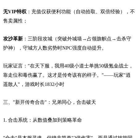
无VIP特权
：充值仅获便利功能（自动拾取、双倍经验），不
售卖属性；
攻沙革新
：三阶段攻城（突破外城墙→占领旗帜点→击杀守
护神），守城方人数劣势时NPC强度自动提升。
玩家证言："在天下服，我用40级小道士单挑50级氪金战士，
靠走位和毒伤赢了。这才是传奇该有的样子。"——玩家"逍
遥散人"，游戏时长1832小时
三、"新开传奇合击"：兄弟同心，合击破天
1. 合击系统：从数值叠加到策略革命
"合击"是本服灵魂，但绝非简单"2倍伤害"，而是通过技能同