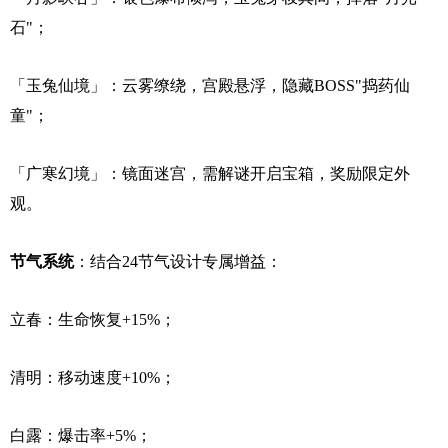
石"；
「玉兔仙境」：云雾缭绕，宫殿悬浮，隐藏BOSS"捣药仙
童"；
「广寒幻境」：镜面迷宫，需解谜开启宝箱，奖励限定外
观。
节气系统
：结合24节气设计专属增益：
立春：生命恢复+15%；
清明：移动速度+10%；
白露：爆击率+5%；