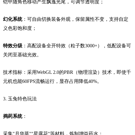
铠甲随角色移动产生飘逸光尾，可调节透明度；
幻化系统
：可自由切换装备外观，保留属性不变，支持自定
义色彩饱和度；
特效分级
：高配设备全开特效（粒子数3000+），低配设备可
关闭至基础光效。
技术指标：采用WebGL 2.0的PBR（物理渲染）技术，即使千
元机也能60FPS流畅运行，显存占用降低40%。
3. 玉兔特色玩法
捣药系统
：
采集"月华草""星露花"等材料，炼制增益药水；