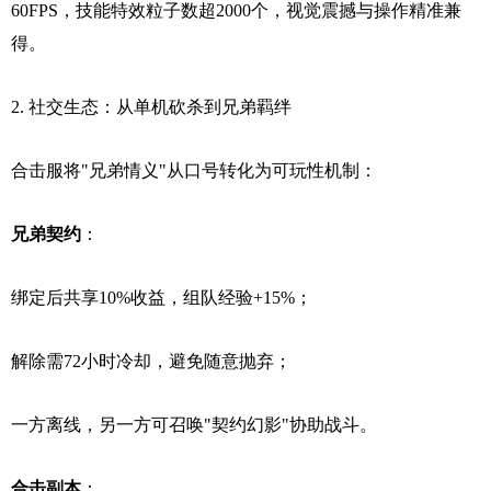
60FPS，技能特效粒子数超2000个，视觉震撼与操作精准兼
得。
2. 社交生态：从单机砍杀到兄弟羁绊
合击服将"兄弟情义"从口号转化为可玩性机制：
兄弟契约
：
绑定后共享10%收益，组队经验+15%；
解除需72小时冷却，避免随意抛弃；
一方离线，另一方可召唤"契约幻影"协助战斗。
合击副本
：