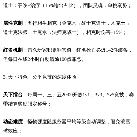
道士：召唤+治疗（15%输出占比），团队灵魂，单挑弱势；
属性克制
：五行相生相克（金克木→战士克道士，木克土→
道士克法师，土克水→法师克战士），相克时伤害+15%；
红名机制
：击杀玩家积累罪恶值，红名死亡必爆1–2件装备，
但每日在线2小时自动清除100点罪恶。
3. 天下特色：公平竞技的深度体验
天下擂台
：每周一、三、五20:00开放1v1、3v3、5v5竞技，赛
季结算奖励限定称号；
动态难度
：怪物强度随服务器平均等级自动调整，避免滚雪
球效应；