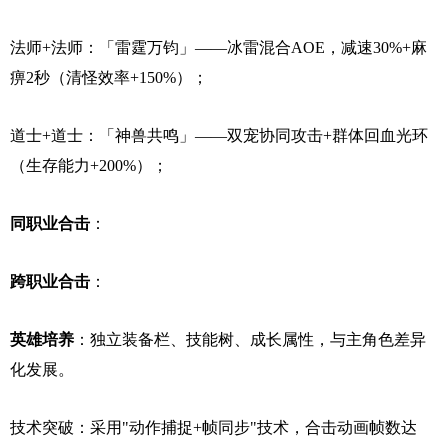
法师+法师：「雷霆万钧」——冰雷混合AOE，减速30%+麻
痹2秒（清怪效率+150%）；
道士+道士：「神兽共鸣」——双宠协同攻击+群体回血光环
（生存能力+200%）；
同职业合击
：
跨职业合击
：
英雄培养
：独立装备栏、技能树、成长属性，与主角色差异
化发展。
技术突破：采用"动作捕捉+帧同步"技术，合击动画帧数达